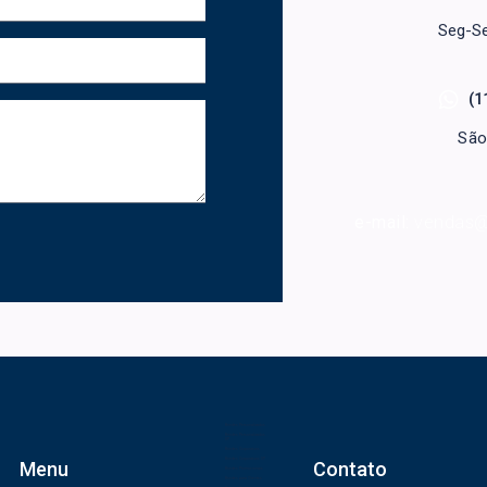
Seg-Se
(1
São
e-mail:
vendas@
Brindes Personalizados
Brindes Personalizados
SP
Brindes Corporativos
Brindes Corporativos SP
Menu
Contato
Brindes Promocionais
Brindes para Clientes