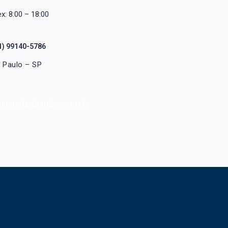
x: 8:00 – 18:00
1) 99140-5786
 Paulo – SP
invictusbrindes.com.br