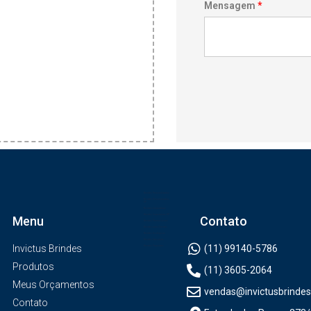
Mensagem
*
Brindes Personalizados
Brindes Personalizados
SP
Brindes Corporativos
Brindes Corporativos SP
Menu
Contato
Brindes Promocionais
Brindes para Clientes
Brindes Ecológicos
Brindes Executivos
Invictus Brindes
(11) 99140-5786
Brindes Populares
Produtos
(11) 3605-2064
Meus Orçamentos
vendas@invictusbrindes
Contato