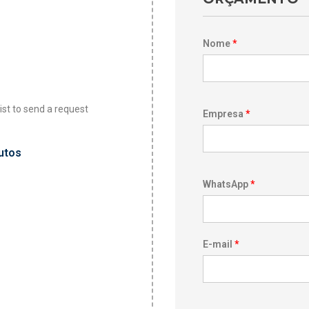
Nome
*
list to send a request
Empresa
*
utos
WhatsApp
*
E-mail
*