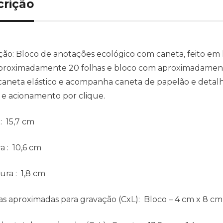
crição
ção:
Bloco de anotações ecológico com caneta, feito em 
roximadamente 20 folhas e bloco com aproximadamente
caneta elástico e acompanha caneta de papelão e detalhes
e acionamento por clique.
: 15,7 cm
ra
: 10,6 cm
ura
: 1,8 cm
s aproximadas para gravação
(CxL): Bloco – 4 cm x 8 cm