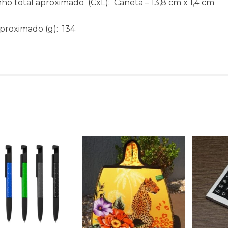
ho total aproximado
(CxL): Caneta – 13,8 cm x 1,4 cm
aproximado
(g): 134
Produtos relacionado