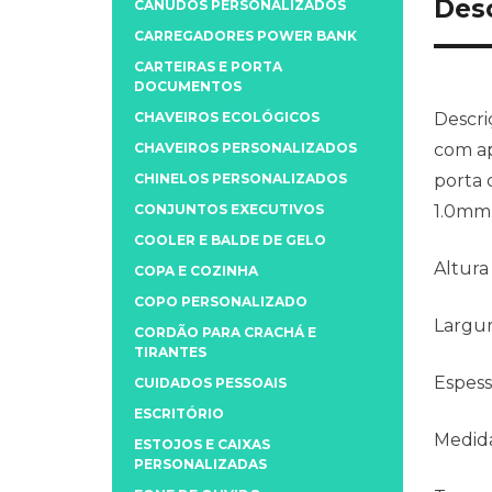
Des
CANUDOS PERSONALIZADOS
CARREGADORES POWER BANK
CARTEIRAS E PORTA
DOCUMENTOS
CHAVEIROS ECOLÓGICOS
Descri
CHAVEIROS PERSONALIZADOS
com ap
CHINELOS PERSONALIZADOS
porta 
CONJUNTOS EXECUTIVOS
1.0mm 
COOLER E BALDE DE GELO
Altura
COPA E COZINHA
COPO PERSONALIZADO
Largu
CORDÃO PARA CRACHÁ E
TIRANTES
Espess
CUIDADOS PESSOAIS
ESCRITÓRIO
Medida
ESTOJOS E CAIXAS
PERSONALIZADAS