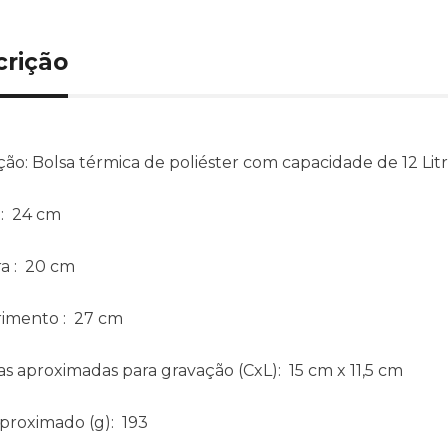
crição
ção:
Bolsa térmica de poliéster com capacidade de 12 Li
: 24 cm
ra
: 20 cm
imento
: 27 cm
s aproximadas para gravação
(CxL): 15 cm x 11,5 cm
aproximado
(g): 193