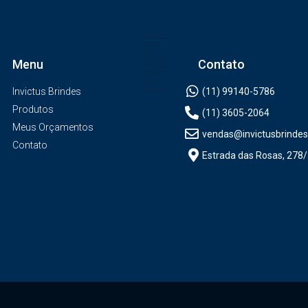
Brindes Personalizados
Brindes Personalizados
SP
Brindes Corporativos
Brindes Corporativos SP
Menu
Contato
Brindes Promocionais
Brindes para Clientes
Brindes Ecológicos
Brindes Executivos
Invictus Brindes
(11) 99140-5786
Brindes Populares
Produtos
(11) 3605-2064
Meus Orçamentos
vendas@invictusbrindes
Contato
Estrada das Rosas, 278/