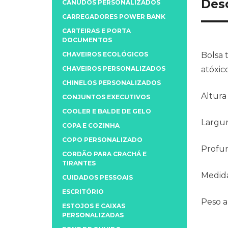
Des
CANUDOS PERSONALIZADOS
CARREGADORES POWER BANK
CARTEIRAS E PORTA
DOCUMENTOS
CHAVEIROS ECOLÓGICOS
Bolsa 
CHAVEIROS PERSONALIZADOS
atóxic
CHINELOS PERSONALIZADOS
Altura
CONJUNTOS EXECUTIVOS
COOLER E BALDE DE GELO
Largu
COPA E COZINHA
COPO PERSONALIZADO
Profu
CORDÃO PARA CRACHÁ E
TIRANTES
Medida
CUIDADOS PESSOAIS
ESCRITÓRIO
Peso 
ESTOJOS E CAIXAS
PERSONALIZADAS