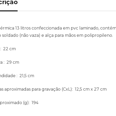
crição
térmica 13 litros confeccionada em pvc laminado, contém
o soldado (não vaza) e alça para mãos em polipropileno.
: 22 cm
ra
: 29 cm
ndidade
: 21,5 cm
s aproximadas para gravação
(CxL): 12,5 cm x 27 cm
aproximado
(g): 194