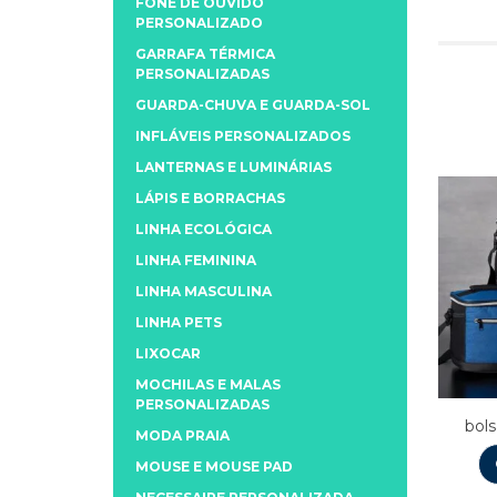
FONE DE OUVIDO
PERSONALIZADO
GARRAFA TÉRMICA
PERSONALIZADAS
GUARDA-CHUVA E GUARDA-SOL
INFLÁVEIS PERSONALIZADOS
LANTERNAS E LUMINÁRIAS
LÁPIS E BORRACHAS
LINHA ECOLÓGICA
LINHA FEMININA
LINHA MASCULINA
LINHA PETS
LIXOCAR
MOCHILAS E MALAS
PERSONALIZADAS
bols
MODA PRAIA
MOUSE E MOUSE PAD