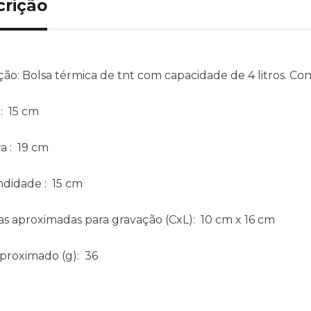
crição
ção:
Bolsa térmica de tnt com capacidade de 4 litros. C
: 15 cm
ra
: 19 cm
ndidade
: 15 cm
s aproximadas para gravação
(CxL): 10 cm x 16 cm
aproximado
(g): 36