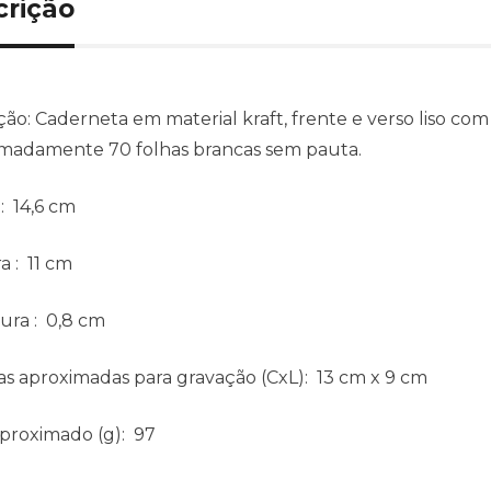
crição
ção:
Caderneta em material kraft, frente e verso liso com 
madamente 70 folhas brancas sem pauta.
: 14,6 cm
ra
: 11 cm
ura
: 0,8 cm
s aproximadas para gravação
(CxL): 13 cm x 9 cm
aproximado
(g): 97