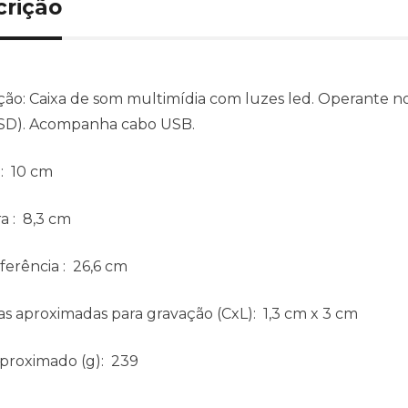
crição
ção:
Caixa de som multimídia com luzes led. Operante no
SD). Acompanha cabo USB.
: 10 cm
ra
: 8,3 cm
ferência
: 26,6 cm
s aproximadas para gravação
(CxL): 1,3 cm x 3 cm
aproximado
(g): 239