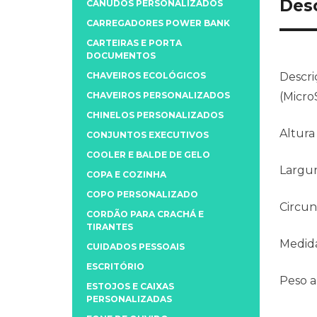
Des
CANUDOS PERSONALIZADOS
CARREGADORES POWER BANK
CARTEIRAS E PORTA
DOCUMENTOS
CHAVEIROS ECOLÓGICOS
Descri
CHAVEIROS PERSONALIZADOS
(Micro
CHINELOS PERSONALIZADOS
Altura
CONJUNTOS EXECUTIVOS
COOLER E BALDE DE GELO
Largu
COPA E COZINHA
COPO PERSONALIZADO
Circun
CORDÃO PARA CRACHÁ E
TIRANTES
Medida
CUIDADOS PESSOAIS
ESCRITÓRIO
Peso 
ESTOJOS E CAIXAS
PERSONALIZADAS