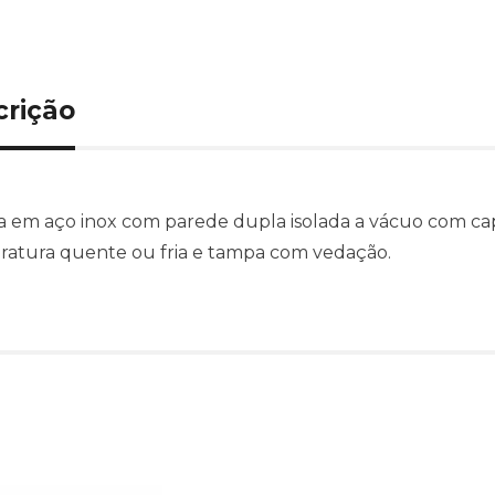
crição
 em aço inox com parede dupla isolada a vácuo com ca
atura quente ou fria e tampa com vedação.
Produtos relacionado