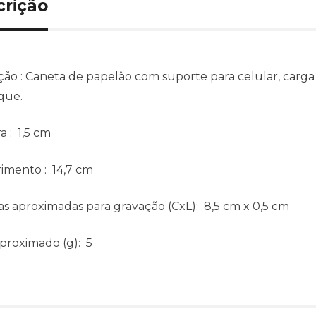
crição
ção : Caneta de papelão com suporte para celular, carg
ique.
ra
: 1,5 cm
imento
: 14,7 cm
s aproximadas para gravação
(CxL): 8,5 cm x 0,5 cm
aproximado
(g): 5