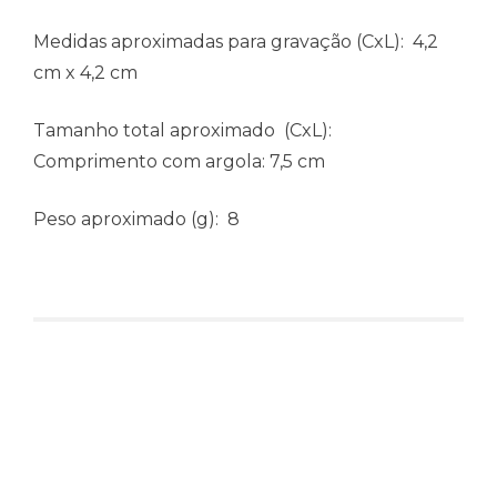
Medidas aproximadas para gravação
(CxL): 4,2
cm x 4,2 cm
Tamanho total aproximado
(CxL):
Comprimento com argola: 7,5 cm
Peso aproximado
(g): 8
Produtos relacionados