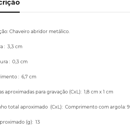
crição
ção:
Chaveiro abridor metálico.
ra
: 3,3 cm
ura
: 0,3 cm
imento
: 6,7 cm
s aproximadas para gravação
(CxL): 1,8 cm x 1 cm
ho total aproximado
(CxL): Comprimento com argola: 9
aproximado
(g): 13