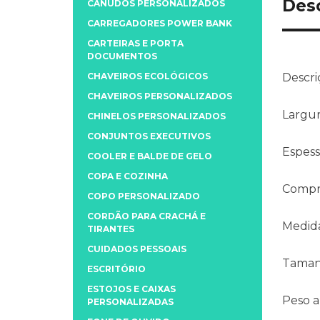
Des
CANUDOS PERSONALIZADOS
CARREGADORES POWER BANK
CARTEIRAS E PORTA
DOCUMENTOS
CHAVEIROS ECOLÓGICOS
Descri
CHAVEIROS PERSONALIZADOS
Largu
CHINELOS PERSONALIZADOS
CONJUNTOS EXECUTIVOS
Espess
COOLER E BALDE DE GELO
COPA E COZINHA
Compr
COPO PERSONALIZADO
CORDÃO PARA CRACHÁ E
Medida
TIRANTES
CUIDADOS PESSOAIS
Taman
ESCRITÓRIO
ESTOJOS E CAIXAS
Peso 
PERSONALIZADAS