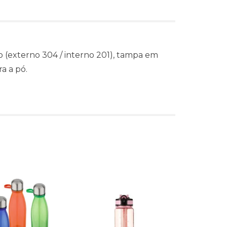
 (externo 304 / interno 201), tampa em
a a pó.
s