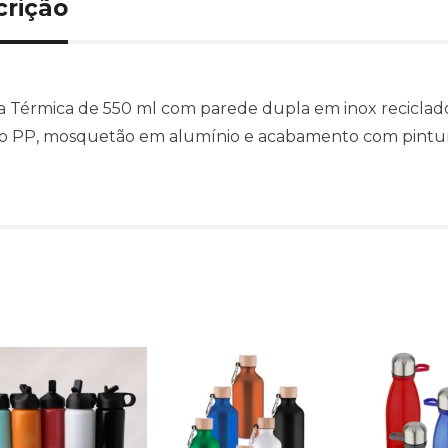
crição
a Térmica de 550 ml com parede dupla em inox reciclado
co PP, mosquetão em alumínio e acabamento com pintur
Produtos relacionado