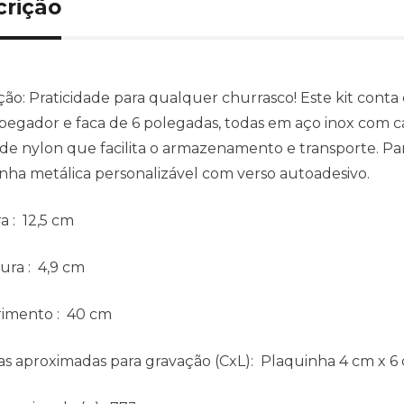
crição
ção:
Praticidade para qualquer churrasco! Este kit conta 
 pegador e faca de 6 polegadas, todas em aço inox com
 de nylon que facilita o armazenamento e transporte. P
nha metálica personalizável com verso autoadesivo.
ra
: 12,5 cm
ura
: 4,9 cm
imento
: 40 cm
s aproximadas para gravação
(CxL): Plaquinha 4 cm x 6