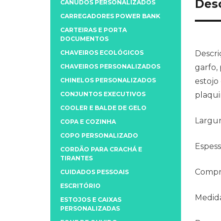
Des
CANUDOS PERSONALIZADOS
CARREGADORES POWER BANK
CARTEIRAS E PORTA
DOCUMENTOS
CHAVEIROS ECOLÓGICOS
Descri
CHAVEIROS PERSONALIZADOS
garfo,
CHINELOS PERSONALIZADOS
estojo
CONJUNTOS EXECUTIVOS
plaqui
COOLER E BALDE DE GELO
Largu
COPA E COZINHA
COPO PERSONALIZADO
Espess
CORDÃO PARA CRACHÁ E
TIRANTES
Compr
CUIDADOS PESSOAIS
ESCRITÓRIO
Medida
ESTOJOS E CAIXAS
PERSONALIZADAS