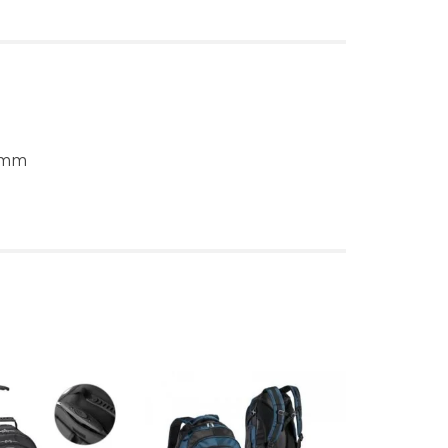
0 mm
s