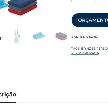
ORÇAMENT
SKU:
BS-98375
TAGS:
BRINDES PERS
PERSONALIZADA
crição