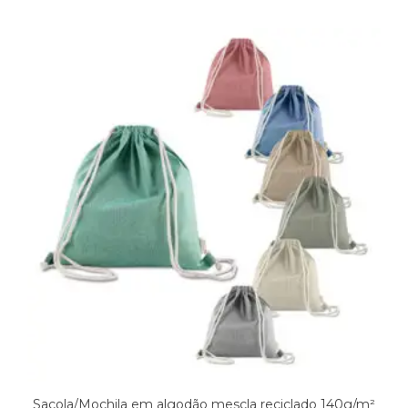
Sacola/Mochila em algodão mescla reciclado 140g/m²