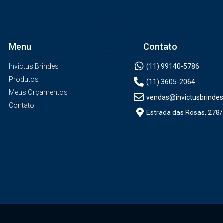
Brindes Personalizados
Brindes Personalizados
SP
Brindes Corporativos
Brindes Corporativos SP
Menu
Contato
Brindes Promocionais
Brindes para Clientes
Brindes Ecológicos
Brindes Executivos
Invictus Brindes
(11) 99140-5786
Brindes Populares
Produtos
(11) 3605-2064
Meus Orçamentos
vendas@invictusbrindes
Contato
Estrada das Rosas, 278/