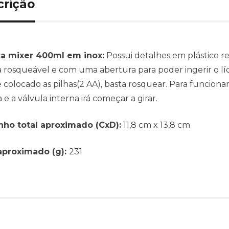
crição
a mixer 400ml em inox:
Possui detalhes em plástico res
rosqueável e com uma abertura para poder ingerir o líq
 colocado as pilhas(2 AA),
basta rosquear. Para funciona
 e a válvula interna irá começar a girar.
ho total aproximado (CxD):
11,8 cm x 13,8 cm
aproximado (g):
231
Produtos relacionado