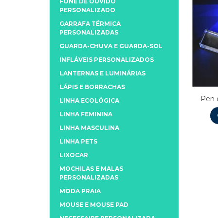
FONE DE OUVIDO
PERSONALIZADO
GARRAFA TÉRMICA
PERSONALIZADAS
GUARDA-CHUVA E GUARDA-SOL
INFLÁVEIS PERSONALIZADOS
LANTERNAS E LUMINÁRIAS
LÁPIS E BORRACHAS
Pen d
LINHA ECOLÓGICA
LINHA FEMININA
LINHA MASCULINA
LINHA PETS
LIXOCAR
MOCHILAS E MALAS
PERSONALIZADAS
MODA PRAIA
MOUSE E MOUSE PAD