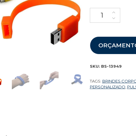
ORÇAMENT
SKU:
BS-13949
TAGS:
BRINDES CORP
PERSONALIZADO
,
PUL