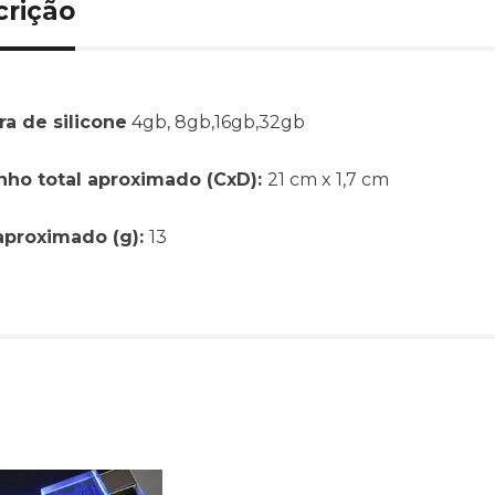
crição
ra de silicone
4gb, 8gb,16gb,32gb
ho total aproximado (CxD):
21 cm x 1,7 cm
aproximado (g):
13
Produtos relacionado