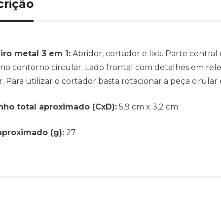
crição
ro metal 3 em 1:
Abridor, cortador e lixa. Parte central
 no contorno circular. Lado frontal com detalhes em rele
. Para utilizar o
cortador basta rotacionar a peça cirular
ho total aproximado (CxD):
5,9 cm x 3,2 cm
aproximado (g):
27
Produtos relacionado