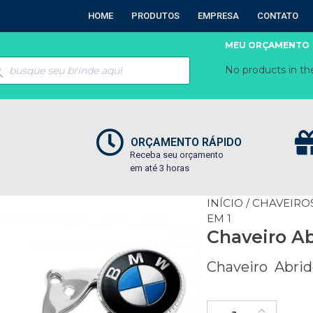
HOME
PRODUTOS
EMPRESA
CONTATO
MEU ORÇAMENTO
No products in the
ORÇAMENTO RÁPIDO
Receba seu orçamento
em até 3 horas
INÍCIO
/
CHAVEIRO
EM 1
Chaveiro Ab
Chaveiro Abridor