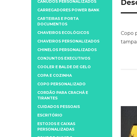
Des
CANUDOS PERSONALIZADOS
CARREGADORES POWER BANK
CARTEIRAS E PORTA
DOCUMENTOS
CHAVEIROS ECOLÓGICOS
Copo p
CHAVEIROS PERSONALIZADOS
tampa)
CHINELOS PERSONALIZADOS
CONJUNTOS EXECUTIVOS
COOLER E BALDE DE GELO
COPA E COZINHA
COPO PERSONALIZADO
CORDÃO PARA CRACHÁ E
TIRANTES
CUIDADOS PESSOAIS
ESCRITÓRIO
ESTOJOS E CAIXAS
PERSONALIZADAS