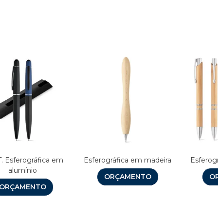
Produtos relacionado
. Esferográfica em
Esferográfica em madeira
Esferog
alumínio
ORÇAMENTO
O
ORÇAMENTO