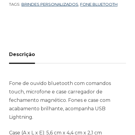
TAGS:
BRINDES PERSONALIZADOS
,
FONE BLUETOOTH
Descrição
Fone de ouvido bluetooth com comandos
touch, microfone e case carregador de
fechamento magnético. Fones e case com
acabamento brilhante, acompanha USB
Lightning.
Case (A x L x E):
5,6 cm x 4,4 cm x 2,1 cm