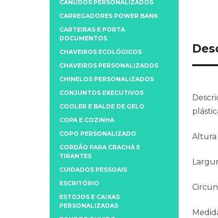
CANUDOS PERSONALIZADOS
CARREGADORES POWER BANK
CARTEIRAS E PORTA
DOCUMENTOS
Des
CHAVEIROS ECOLÓGICOS
CHAVEIROS PERSONALIZADOS
CHINELOS PERSONALIZADOS
CONJUNTOS EXECUTIVOS
Descri
COOLER E BALDE DE GELO
plástic
COPA E COZINHA
COPO PERSONALIZADO
Altura
CORDÃO PARA CRACHÁ E
TIRANTES
Largu
CUIDADOS PESSOAIS
ESCRITÓRIO
Circun
ESTOJOS E CAIXAS
PERSONALIZADAS
Medida