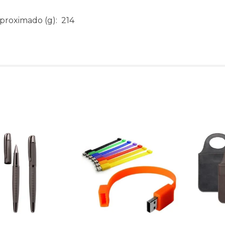
aproximado
(g): 214
Produtos relacionado