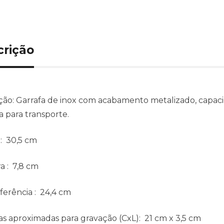
crição
ção:
Garrafa de inox com acabamento metalizado, capacida
a para transporte.
: 30,5 cm
ra
: 7,8 cm
ferência
: 24,4 cm
s aproximadas para gravação
(CxL): 21 cm x 3,5 cm