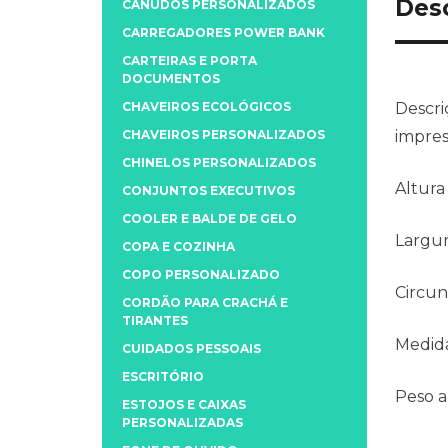
Des
CANUDOS PERSONALIZADOS
CARREGADORES POWER BANK
CARTEIRAS E PORTA
DOCUMENTOS
CHAVEIROS ECOLÓGICOS
Descri
CHAVEIROS PERSONALIZADOS
impres
CHINELOS PERSONALIZADOS
Altura
CONJUNTOS EXECUTIVOS
COOLER E BALDE DE GELO
Largu
COPA E COZINHA
COPO PERSONALIZADO
Circun
CORDÃO PARA CRACHÁ E
TIRANTES
Medida
CUIDADOS PESSOAIS
ESCRITÓRIO
Peso 
ESTOJOS E CAIXAS
PERSONALIZADAS