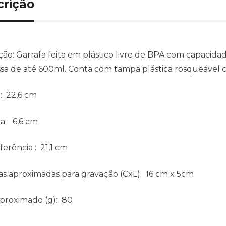
crição
ção:
Garrafa feita em plástico livre de BPA com capaci
sa de até 600ml. Conta com tampa plástica rosqueável com
: 22,6 cm
ra
: 6,6 cm
ferência
: 21,1 cm
s aproximadas para gravação
(CxL): 16 cm x 5cm
aproximado
(g): 80