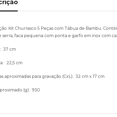
crição
ção:
Kit Churrasco 5 Peças com Tábua de Bambu. Conté
e serra, faca pequena com ponta e garfo em inox com ca
: 37 cm
ra
: 22,5 cm
s aproximadas para gravação
(CxL): 32 cm x 17 cm
aproximado
(g): 930