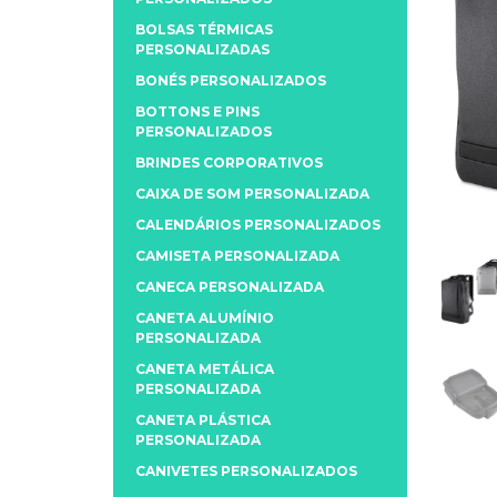
BOLSAS TÉRMICAS
PERSONALIZADAS
BONÉS PERSONALIZADOS
BOTTONS E PINS
PERSONALIZADOS
BRINDES CORPORATIVOS
CAIXA DE SOM PERSONALIZADA
CALENDÁRIOS PERSONALIZADOS
CAMISETA PERSONALIZADA
CANECA PERSONALIZADA
CANETA ALUMÍNIO
PERSONALIZADA
CANETA METÁLICA
PERSONALIZADA
CANETA PLÁSTICA
PERSONALIZADA
CANIVETES PERSONALIZADOS