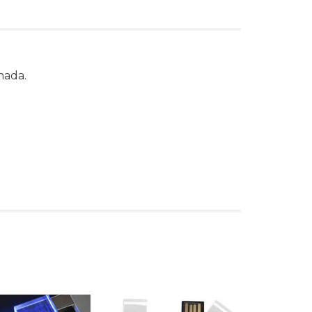
hada.
s