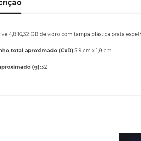
crição
ive 4,8,16,32 GB de vidro com tampa plástica prata espel
ho total aproximado (CxD):
5,9 cm x 1,8 cm
aproximado (g):
32
Produtos relacionado