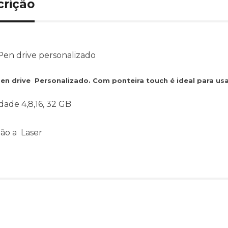
crição
Pen drive personalizado
Pen drive Personalizado. Com ponteira touch é ideal para us
dade 4,8,16, 32 GB
ão a Laser
Produtos relacionado