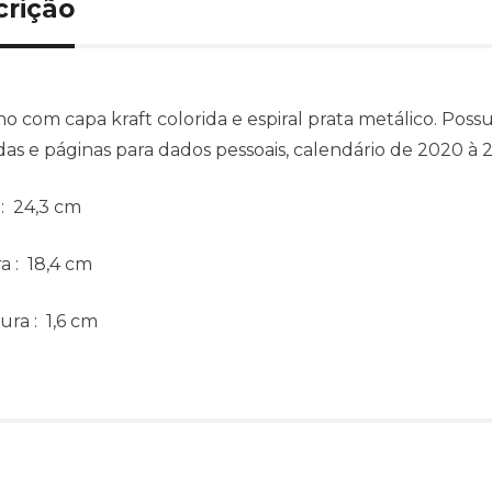
crição
o com capa kraft colorida e espiral prata metálico. Pos
as e páginas para dados pessoais, calendário de 2020 à
: 24,3 cm
ra
: 18,4 cm
ura
: 1,6 cm
Produtos relacionado