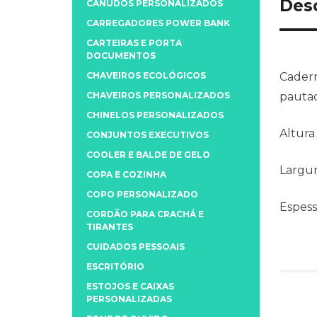
Des
CANUDOS PERSONALIZADOS
CARREGADORES POWER BANK
CARTEIRAS E PORTA
DOCUMENTOS
CHAVEIROS ECOLÓGICOS
Cadern
CHAVEIROS PERSONALIZADOS
pautad
CHINELOS PERSONALIZADOS
Altura
CONJUNTOS EXECUTIVOS
COOLER E BALDE DE GELO
Largu
COPA E COZINHA
COPO PERSONALIZADO
Espess
CORDÃO PARA CRACHÁ E
TIRANTES
CUIDADOS PESSOAIS
ESCRITÓRIO
ESTOJOS E CAIXAS
PERSONALIZADAS