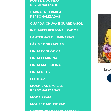
FONE DE OUVIDO
PERSONALIZADO
GARRAFA TÉRMICA
PERSONALIZADAS
GUARDA-CHUVA E GUARDA-SOL
INFLÁVEIS PERSONALIZADOS
LANTERNAS E LUMINÁRIAS
LÁPIS E BORRACHAS
LINHA ECOLÓGICA
LINHA FEMININA
LINHA MASCULINA
Lix
LINHA PETS
LIXOCAR
MOCHILAS E MALAS
PERSONALIZADAS
MODA PRAIA
MOUSE E MOUSE PAD