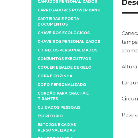
Des
CANUDOS PERSONALIZADOS
CARREGADORES POWER BANK
CARTEIRAS E PORTA
DOCUMENTOS
CHAVEIROS ECOLÓGICOS
Caneca
CHAVEIROS PERSONALIZADOS
tampa 
CHINELOS PERSONALIZADOS
acomp
CONJUNTOS EXECUTIVOS
Altura
COOLER E BALDE DE GELO
COPA E COZINHA
Largu
COPO PERSONALIZADO
CORDÃO PARA CRACHÁ E
Circun
TIRANTES
CUIDADOS PESSOAIS
Peso 
ESCRITÓRIO
ESTOJOS E CAIXAS
PERSONALIZADAS