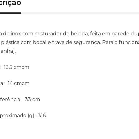
crição
 de inox com misturador de bebida, feita em parede d
plástica com bocal e trava de segurança. Para o funciona
anha).
: 13,5 cmcm
ra
: 14 cmcm
ferência
: 33 cm
aproximado
(g): 316