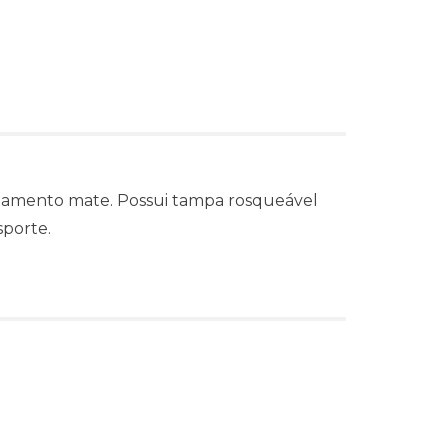
bamento mate. Possui tampa rosqueável
sporte.
s