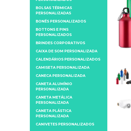
BOLSAS TÉRMICAS
PERSONALIZADAS
BONÉS PERSONALIZADOS
BOTTONS E PINS
PERSONALIZADOS
BRINDES CORPORATIVOS
CAIXA DE SOM PERSONALIZADA
CALENDÁRIOS PERSONALIZADOS
CAMISETA PERSONALIZADA
CANECA PERSONALIZADA
CANETA ALUMÍNIO
PERSONALIZADA
CANETA METÁLICA
PERSONALIZADA
CANETA PLÁSTICA
PERSONALIZADA
CANIVETES PERSONALIZADOS