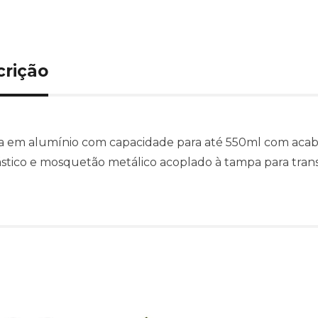
crição
a em alumínio com capacidade para até 550ml com aca
stico e mosquetão metálico acoplado à tampa para tran
Produtos relacionado