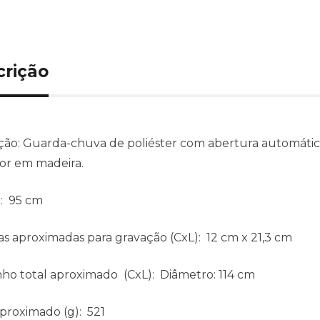
crição
ção:
Guarda-chuva de poliéster com abertura automática,
or em madeira.
: 95 cm
s aproximadas para gravação
(CxL): 12 cm x 21,3 cm
ho total aproximado
(CxL): Diâmetro: 114 cm
aproximado
(g): 521