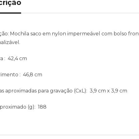
crição
ção:
Mochila saco em nylon impermeável com bolso fron
alizável.
ra
: 42,4 cm
imento
: 46,8 cm
s aproximadas para gravação
(CxL): 3,9 cm x 3,9 cm
aproximado
(g): 188