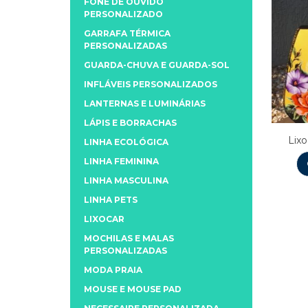
FONE DE OUVIDO
PERSONALIZADO
GARRAFA TÉRMICA
PERSONALIZADAS
GUARDA-CHUVA E GUARDA-SOL
INFLÁVEIS PERSONALIZADOS
LANTERNAS E LUMINÁRIAS
LÁPIS E BORRACHAS
Lix
LINHA ECOLÓGICA
LINHA FEMININA
LINHA MASCULINA
LINHA PETS
LIXOCAR
MOCHILAS E MALAS
PERSONALIZADAS
MODA PRAIA
MOUSE E MOUSE PAD